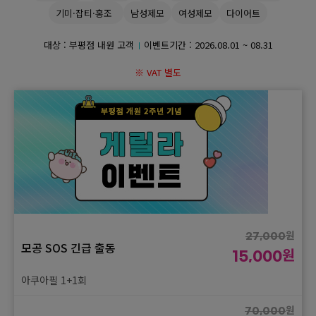
기미·잡티·홍조
남성제모
여성제모
다이어트
GYEONGSANG-DO
대상 : 부평점 내원 고객
이벤트기간 :
2026.08.01 ~ 08.31
대구점
부산점
창원점
※ VAT 별도
원
27,000
모공 SOS 긴급 출동
원
15,000
아쿠아필 1+1회
원
70,000