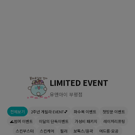
수원점
판교점
광교점
광명점
산본점
부천점
일산점
다산점
김포점
인천검단점
동탄점
평택점
안양점
부평점
안산점
의정부점
시흥배곧점
분당미금점
과천점
하남미사점
화성봉담점
경기광주점
LIMITED EVENT
CHUNGCHEONG-DO
유앤아이 부평점
천안점
대전점
전체보기
2주년 게릴라 EVENT💕
화수목 이벤트
첫방문 이벤트
JEOLLA-DO
🌊썸머 이벤트
이달의 단독이벤트
가성비 패키지
레이저리프팅
광주점
목포점
스킨부스터
스킨케어
필러
보톡스/윤곽
여드름·모공