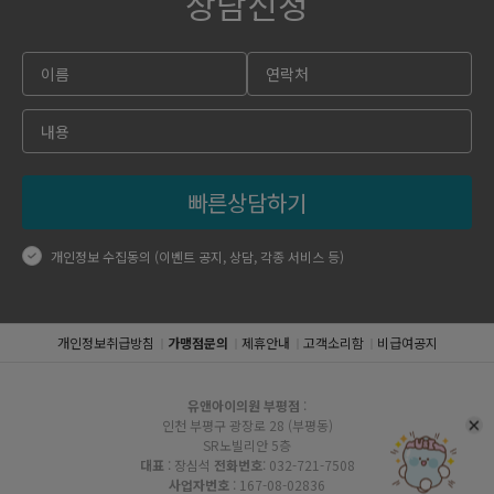
상담신청
빠른상담하기
개인정보 수집동의 (이벤트 공지, 상담, 각종 서비스 등)
개인정보취급방침
가맹점문의
제휴안내
고객소리함
비급여공지
유앤아이의원 부평점
:
인천 부평구 광장로 28 (부평동)
SR노빌리안 5층
대표
: 장심석
전화번호
: 032-721-7508
사업자번호
: 167-08-02836