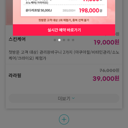
원
37,000
스킨케어
원
19,000
첫방문 고객 대상) 관리장바구니 2가지 (아쿠아필/비타민관리/소노
케어/크라이오) 체험가
원
76,000
라라필
원
39,000
첫방문 고객 대상) 라라필 1회 체험가
더보기