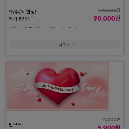
리쥬란힐러 2cc + 쥬베룩 스킨 2cc
원
화/수/목 한정!
170,000
원
특가 EVENT
90,000
원
820,000
리프팅 시너지 패키지
원
국산 바디보톡스(승모근/종아리) 200유닛
420,000
온다리프팅 100,000J + 슈링크 유니버스 300샷 1회
원
화/수/목 한정!
310,000
더보기
원
특가 EVENT
160,000
원
2,940,000
탄력 끝판왕 패키지
원
슈링모드(슈링크 유니버스 300샷 + 인모드 FX 얼굴전체)
1,500,000
덴서티 알파 300샷 + 온다 10만줄
원
11,000
인모드
원
5,900