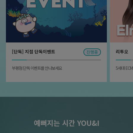
[단독] 지점 단독이벤트
리투오
진행중
부평점 단독 이벤트를 만나보세요
5세대 EC
예뻐지는 시간 YOU&I