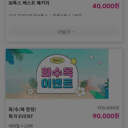
보톡스 베스트 패키지
원
40,000
국산 프리미엄 턱보톡스 + 주름보톡스 1부위
원
110,000
더보기
턱선 리셋 프로젝트
원
60,000
인모드 FX 이중턱 + 아쎄라 지방분해주사 4cc
원
150,000
성난 피부 긴급 진정
원
80,000
여드름 스케일링 + LDM
원
230,000
쫀쫀 피부 만들기
원
120,000
인모드 FORMA + 스킨보톡스(국산)
원
화/수/목 한정!
170,000
원
특가 EVENT
90,000
원
740,000
콜라겐 충전 TIME
원
라라필 + LDM
380,000