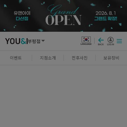
부평점
SEOUL
이벤트
지점소개
전후사진
보유장비
강남점
선릉점
잠실점
왕십리점
명동점
홍대신촌점
영등포점
마곡점
건대점
구로점
여의도점
천호점
목동점
창동점
GYEONGGI / INCHEON