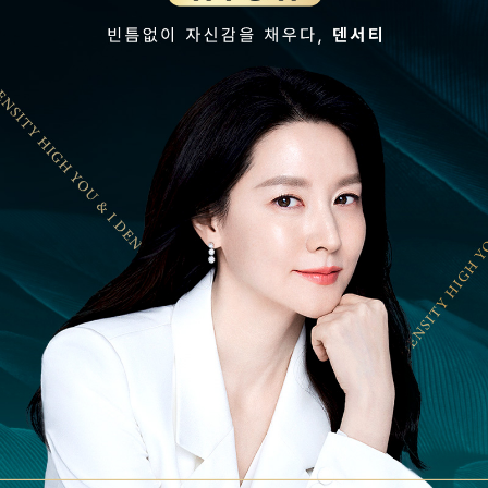
수원점
판교점
광교점
광명점
산본점
부천점
일산점
다산점
김포점
인천검단점
동탄점
평택점
안양점
부평점
안산점
의정부점
시흥배곧점
분당미금점
과천점
하남미사점
화성봉담점
경기광주점
CHUNGCHEONG-DO
천안점
대전점
JEOLLA-DO
광주점
목포점