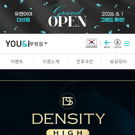
부평점
SEOUL
이벤트
지점소개
전후사진
보유장비
강남점
선릉점
잠실점
왕십리점
명동점
홍대신촌점
영등포점
마곡점
건대점
구로점
여의도점
천호점
목동점
창동점
GYEONGGI / INCHEON