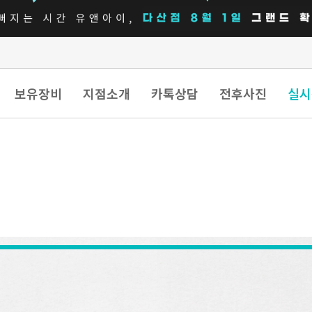
보유장비
지점소개
카톡상담
전후사진
실시