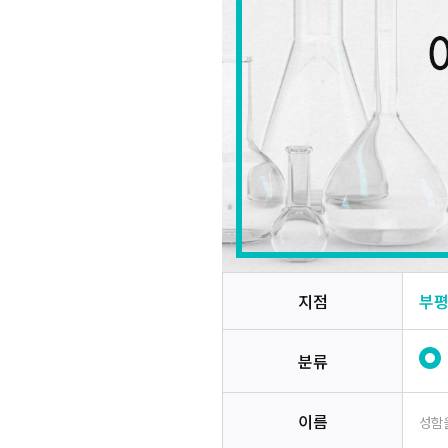
지점
부
분류
이름