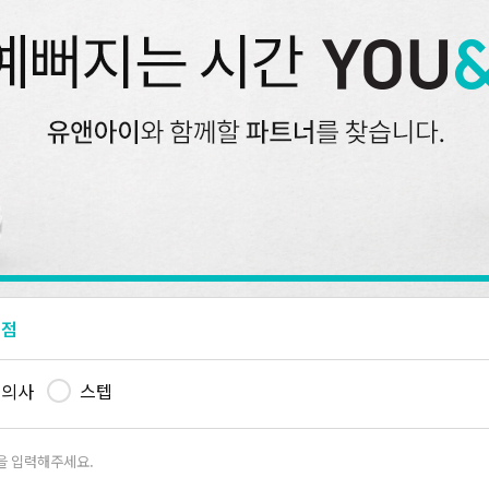
평점
의사
스텝