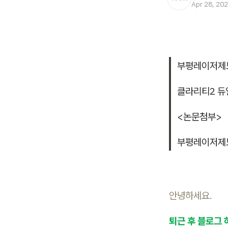
Apr 28, 20
부평레이저제
클라리티2 듀
<논문첨부>
부평레이저제
안녕하세요.
퇴근 후 블로그 