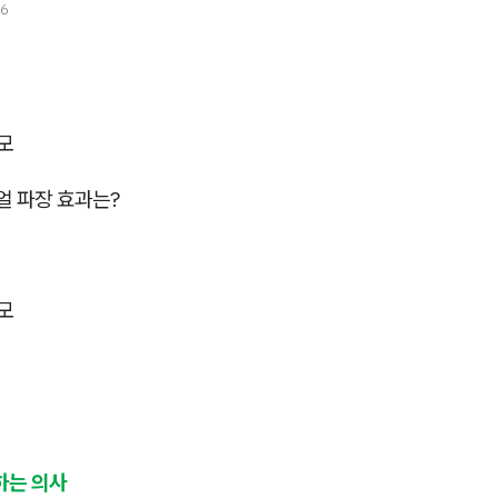
26
모
얼 파장 효과는?
모
하는 의사