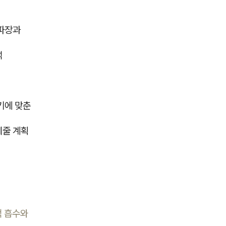
 파장과
석
주기에 맞춘
케줄 계획
적 흡수와