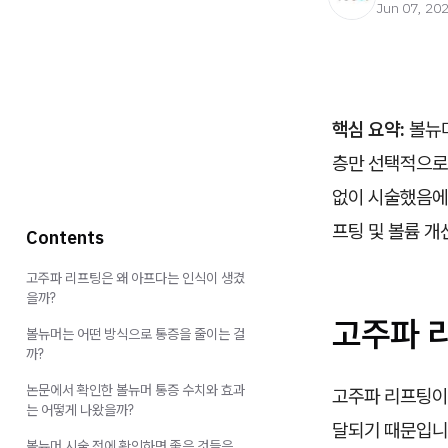
Jun 07, 20
핵심 요약:
볼뉴머
층만 선택적으로
없이 시술했음에도
프팅 및 볼륨 개
Contents
고주파 리프팅은 왜 아프다는 인식이 생겼
을까?
고주파 
볼뉴머는 어떤 방식으로 통증을 줄이는 걸
까?
논문에서 확인한 볼뉴머 통증 수치와 효과
고주파 리프팅이
는 어떻게 나왔을까?
달되기 때문입니
볼뉴머 시술 전에 확인하면 좋은 것들은