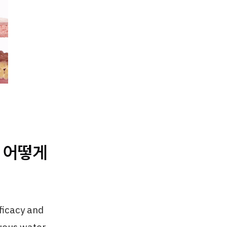
 어떻게
cacy and
uous water-