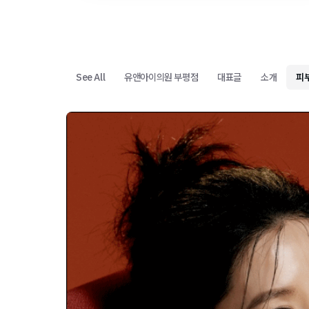
See All
유앤아이의원 부평점
대표글
소개
피