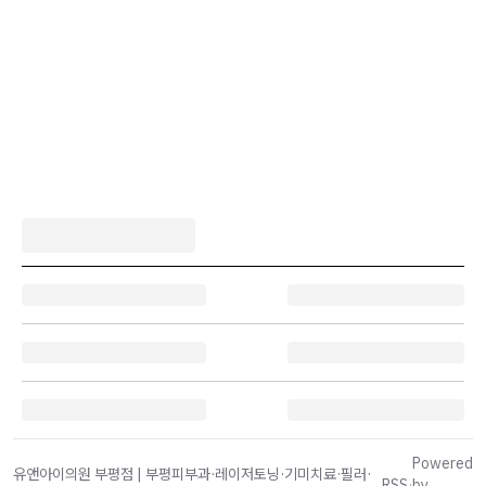
Powered
유앤아이의원 부평점 | 부평피부과·레이저토닝·기미치료·필러·
RSS
·
by