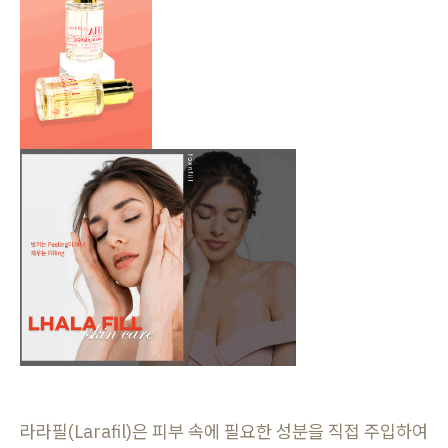
라라필(Larafil)은 피부 속에 필요한 성분을 직접 주입하여