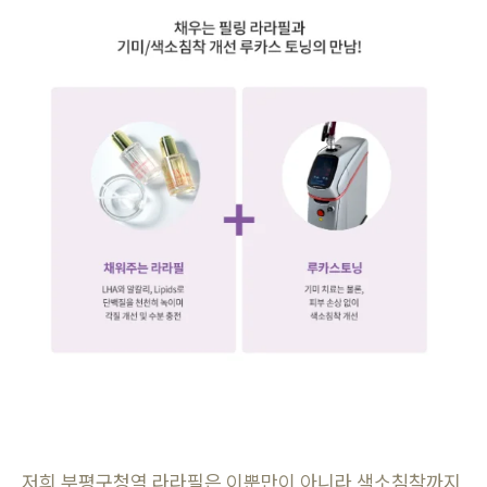
저희 부평구청역 라라필은 이뿐만이 아니라 색소침착까지