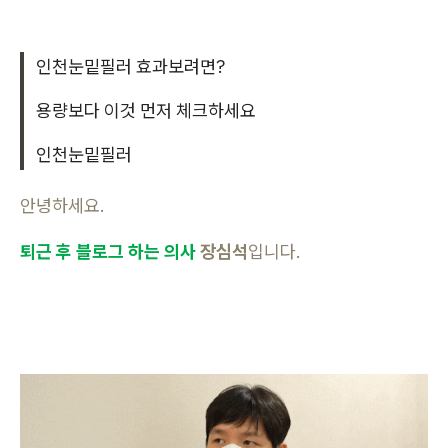
인천눈밑필러 효과보려면?
용량보다 이것 먼저 체크하세요
인천눈밑필러
안녕하세요.
퇴근
후 블로그 하는 의사
장심석
입니다.