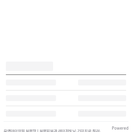
Powered
유앤아이의원 부평점 | 부평피부과·레이저토닝·기미치료·필러·