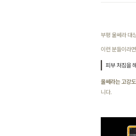
부평 울쎄라 대
이런 분들이라면
피부 처짐을 해
울쎄라는 고강도
니다.