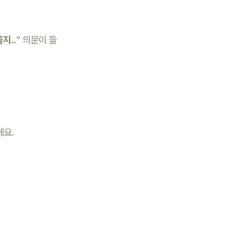
지..
" 의문이 들
데요.