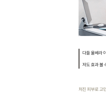
다들 울쎄라 
저도 효과 볼 
처진 피부로 고