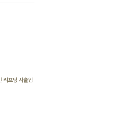
인 리프팅 시술
입