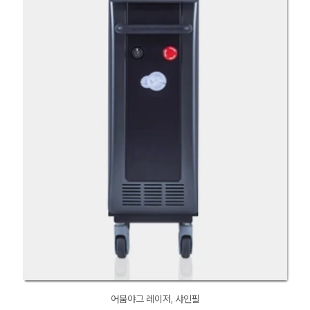
어붐야그 레이저, 샤인필